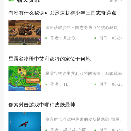
更多>>
有没有什么秘诀可以迅速获得少年三国志奇遇点
迅速获取少年三国志奇遇点的核心秘诀，是把每
作者：月之咲
时间：05-24
星露谷物语中艾利欧特的家位于何地
星露谷物语中艾利欧特的家位于鹈鹕镇南部海滩
作者：TL
时间：06-25
像素射击游戏中哪种皮肤最帅
像素射击游戏中最帅的皮肤是寒隐-炽星、樱花律
作者：砚书-初心臣
时间：06-30