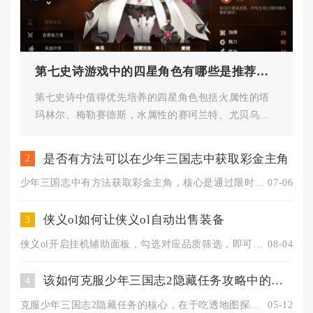
第七史诗游戏中的四星角色有哪些是推荐的选择
第七史诗中值得优先培养的四星角色包括火属性的塔
玛林尔、梅勒赛德斯，水属性的赛珂兰特、尤贝乌
斯，木属性的伊赛丽亚，光属性的...
是否有方法可以在少年三国志中获取彩金主角
2
少年三国志中有方法获取彩金主角，核心是通过限时化身活动、彩金...
07-06
侠义ol如何让侠义ol自动出售装备
3
侠义ol开启挂机辅助面板，勾选对应品质筛选，即可实现挂机过程...
08-04
该如何克服少年三国志2隐藏任务攻略中的困难
4
克服少年三国志2隐藏任务的核心，在于吃透地图探索、机制规律、...
05-12