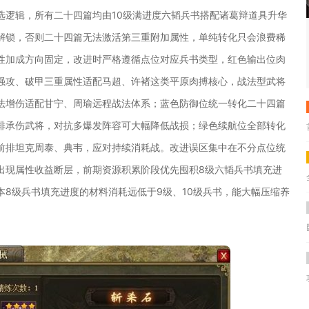
选逻辑，所有二十四篇均由10级满进度六韬兵书搭配诸葛辩道具升华
解锁，否则二十四篇无法激活第三重附加属性，单纯转化只会浪费稀
性加成方向固定，改进时严格遵循点位对应兵书类型，红色输出位肉
强攻、破甲三重属性适配马超、许褚这类平原肉搏核心，战法型武将
法增伤适配甘宁、周瑜远程战法体系；蓝色防御位统一转化二十四篇
排承伤武将，对抗多爆发阵容可大幅降低战损；绿色续航位全部转化
前排坦克周泰、典韦，应对持续消耗战。改进误区集中在不分点位统
出现属性收益断层，前期资源积累阶段优先囤积8级六韬兵书填充进
8级兵书填充进度的材料消耗远低于9级、10级兵书，能大幅压缩养