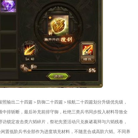
按照输出二十四篇＞防御二十四篇＞续航二十四篇划分升级优先级，
级中排斩断，最后补充前排守御，杜绝三类兵书同步投入材料导致全
寻访锁定攻击类六韬碎片，祭祀先贤活动只兑换诸葛辩与六韬残卷，
余闲置低阶兵书全部作为进度填充材料，不随意合成高阶六韬。不同养