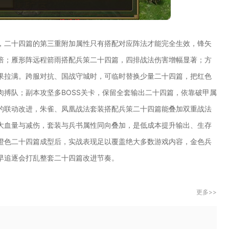
，二十四篇的第三重附加属性只有搭配对应阵法才能完全生效，锋矢
倍；雁形阵远程箭雨搭配兵策二十四篇，四排战法伤害增幅显著；方
果拉满。跨服对抗、国战守城时，可临时替换少量二十四篇，把红色
搏队；副本攻坚多BOSS关卡，保留全套输出二十四篇，依靠破甲属
的联动改进，朱雀、凤凰战法套装搭配兵策二十四篇能叠加双重战法
大血量与减伤，套装与兵书属性同向叠加，是低成本提升输出、生存
橙色二十四篇成型后，实战表现足以覆盖绝大多数游戏内容，金色兵
早追逐会打乱整套二十四篇改进节奏。
更多>>