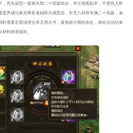
片，优先成型一套锋矢阵二十四篇组合，专注推图副本；中度投入群
重度养成玩家在两套基础阵法成型后，补充八卦阵专属二十四篇，凑
同时需要定期清理仓库无用兵书，避免碎片囤积杂乱，每轮活动结束
少材料闲置损耗。