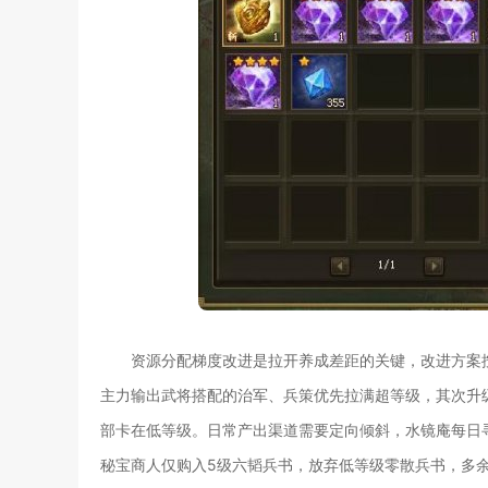
资源分配梯度改进是拉开养成差距的关键，改进方案
主力输出武将搭配的治军、兵策优先拉满超等级，其次升
部卡在低等级。日常产出渠道需要定向倾斜，水镜庵每日
秘宝商人仅购入5级六韬兵书，放弃低等级零散兵书，多