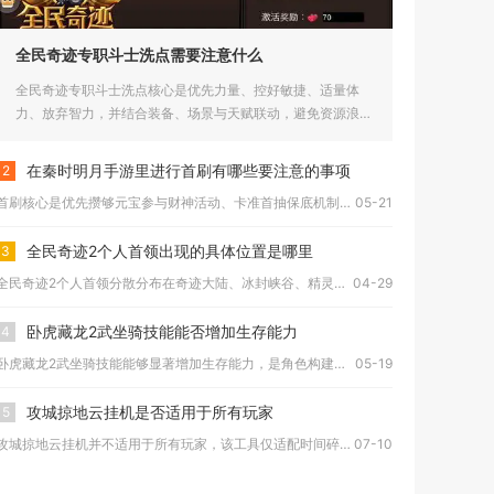
全民奇迹专职斗士洗点需要注意什么
全民奇迹专职斗士洗点核心是优先力量、控好敏捷、适量体
力、放弃智力，并结合装备、场景与天赋联动，避免资源浪
费，构建适配PV...
在秦时明月手游里进行首刷有哪些要注意的事项
2
首刷核心是优先攒够元宝参与财神活动、卡准首抽保底机制、规划首...
05-21
全民奇迹2个人首领出现的具体位置是哪里
3
全民奇迹2个人首领分散分布在奇迹大陆、冰封峡谷、精灵之森、亚...
04-29
卧虎藏龙2武坐骑技能能否增加生存能力
4
卧虎藏龙2武坐骑技能能够显著增加生存能力，是角色构建中不可或...
05-19
攻城掠地云挂机是否适用于所有玩家
5
攻城掠地云挂机并不适用于所有玩家，该工具仅适配时间碎片化、多...
07-10