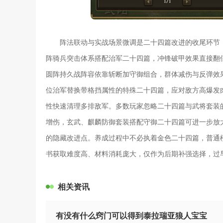
阵法联动与实战场景微调是二十四篇改进的收尾环节
阵骑兵突击体系搭配治军二十四篇，冲锋破甲效果直接翻
圆阵持久战阵容依靠斩断加守御组合，群体减伤与反弹效
位治军替换带格挡属性的特殊二十四篇，应对敌方高爆发肉
性快速清理多排敌军。多数玩家忽略二十四篇与武将套装
增伤，玄武、麒麟防御套装搭配守御二十四篇可进一步放
的隐藏改进点。养成过程中不必执着金色二十四篇，普通
书获取难度高、材料消耗庞大，仅作为后期补强选择，过
相关资讯
有没有什么窍门可以得到泰拉瑞亚狼人宝宝