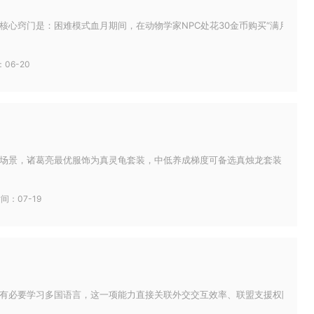
核心窍门是：困难模式血月期间，在动物学家NPC处花30金币购买“满月尖叫玩具
06-20
场景，诸葛亮最优服饰为真灵龟套装，中低养成梯度可备选真烛龙套装，极限攻坚
间：07-19
有必要学习多国语言，这一项能力直接关联外交交互效率、联盟支援权限以及跨王