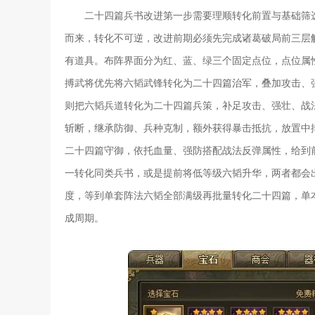
二十四篇兵书改进第一步需要理顺转化前置与基础筛
而来，转化不可逆，改进前期必须先完成诸葛破局前三层
有道具。布阵界面分为红、蓝、绿三个固定点位，点位属
搏武将优先将六韬武锋转化为二十四篇治军，叠加攻击、
则把六韬兵道转化为二十四篇兵策，补足攻击、强壮、战
斩断，继承防御、兵种克制，额外获得暴击抵抗，放置中
二十四篇守御，依托血量、强防搭配战法反弹属性，给到
一转化同类兵书，或是提前将低等级六韬升华，两者都会
度，等到单套阵法六韬全部满级再批量转化二十四篇，单本
成周期。