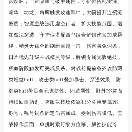
影蜘蛛，自带吸血与破甲属性，守护位搭配雷泽、
霜华、幼龙、角鹰触发攻速羁绊，大幅提升连招流
畅度；智魔主战选用虚空行者，扩大技能范围、增
加魔法穿透，守护位搭配四鸟组合解锁伤害加成羁
绊，精灵天赋全部刷新卓越一击、伤害减免词条，
日常优先升级主战精灵等级，解锁专属无敌绝技，
残血阶段触发可完成反杀。对战前提前备齐攻防两
类增益buff，攻击类buff叠加暴击、穿透效果，防
御类buff补足全元素抗性、闪避属性，野外PK常备
持续回血药剂，跨服竞技场依靠积分兑换专属PK
称号，称号词条固定伤害加成、受到伤害降低。实
战操作层面，单挑时紧盯敌方位移、解控技能冷