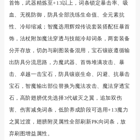
首饰，武器精炼至+13以上，词条锁定暴击率、吸
血、无视防御，防具全部洗练生命值、全元素抗
性、冷却缩减；智魔选用辉煌传说套装搭配狂暴首
饰，法杖附加魔法穿透与技能冷却词条，两套装备
分开存放，切勿与刷图装备混用，宝石镶嵌遵循输
出防具分流思路，力魔武器、首饰堆满攻击、暴
击、卓越一击宝石，防具镶嵌生命、闪避、抗暴击
宝石，智魔输出部位替换为魔法攻击、魔法穿透宝
石，高阶翅膀优先选择3代破灭之翼，追加双伤
害、伤害减免词条，低阶养成阶段可选用+13魔力
之翼过渡，翅膀附灵属性全部刷新PK向词条，放
弃刷图增益属性。