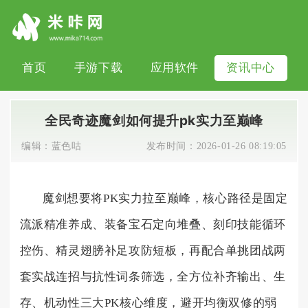
首页
手游下载
应用软件
资讯中心
全民奇迹魔剑如何提升pk实力至巅峰
编辑：
蓝色咕
发布时间：
2026-01-26 08:19:05
魔剑想要将PK实力拉至巅峰，核心路径是固定
流派精准养成、装备宝石定向堆叠、刻印技能循环
控伤、精灵翅膀补足攻防短板，再配合单挑团战两
套实战连招与抗性词条筛选，全方位补齐输出、生
存、机动性三大PK核心维度，避开均衡双修的弱