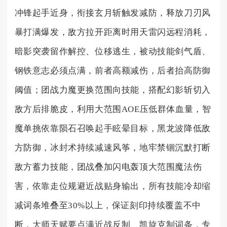
冲锋起手近身，衔接玄月斩触发减防，释放刀刃风
暴打满爆发，敌方拉开距离时用天雷闪远程消耗，
暗影突袭留作解控、位移逃生，被动技能剑气盾、
钢铁意志必须点满，前者高额减伤，后者抬高防御
阈值；团战力魔更换范围向技能，搭配幻影斩切入
敌方后排脆皮，利用大范围AOE压低群体血量，智
魔单挑依靠陨石召唤起手眩晕目标，黑龙波降低敌
方防御，冰封术持续减速风筝，地牢禁锢沉默打断
敌方蓄力技能，团战叠加闪电轰顶大范围魔法伤
害，依靠走位规避近战贴身输出，所有技能冷却缩
减词条堆叠至30%以上，保证刻印持续覆盖不中
断，大师天赋要点满近战反制、凯旋克制词条，专