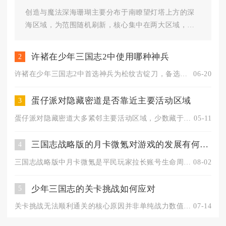
创造与魔法深海珊瑚主要分布于南瞭望灯塔上方的深
海区域，为范围随机刷新，核心集中在两大区域，外
观是带荧光的蓝色珊瑚丛，生长...
许褚在少年三国志2中使用哪种神兵
2
许褚在少年三国志2中首选神兵为松纹古锭刀，备选青龙偃月刀与雌...
06-20
蛋仔派对隐藏密道是否靠近主要活动区域
3
蛋仔派对隐藏密道大多紧邻主要活动区域，少数藏于边缘角落，整体...
05-11
三国志战略版的月卡微氪对游戏的发展有何作用
4
三国志战略版中月卡微氪是平民玩家拉长账号生命周期、稳步完成账...
08-02
少年三国志的关卡挑战如何应对
5
关卡挑战无法顺利通关的核心原因并非单纯战力数值不足，而是阵容...
07-14