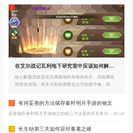
1
在艾尔战记瓦利地下研究室中应该如何解决难题
核心解题思路是优先规避地刺等致命机关、高效聚怪
用群攻清场、按关卡机制调整走位与技能节奏，同时
把控5分钟限时，稳步推进即可...
有何妥善的方法储存秦时明月手游的铭文
2
妥善储存秦时明月手游铭文的核心方法是依托仓库分类存储、背包合...
05-20
长生劫第三关如何应对毒素之难
3