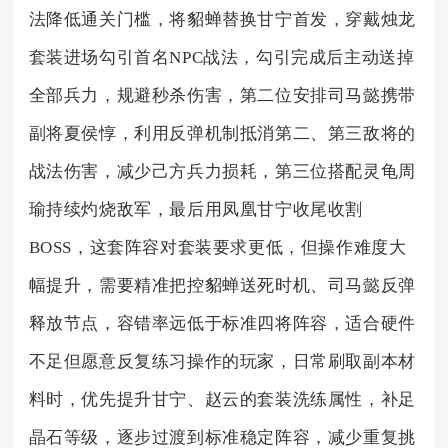
法降低通关门槛，将貂蝉替换甘宁首发，穿戴烛龙
套装进场勾引首名NPC战法，勾引完成后主动送掉
全部兵力，规避秒杀伤害，第二位安排司马懿携带
副将夏侯惇，利用反弹机制抵消第二、第三敌将的
战法伤害，减少己方兵力损耗，第三位搭配灵龟周
瑜持续灼烧敌军，最后用凤凰甘宁收尾收割
BOSS，这套阵容对套装要求更低，但操作难度大
幅提升，需要精准把控貂蝉送死时机、司马懿反弹
释放节点，容错率远低于标准四将阵容，适合硬件
不足但愿意反复练习操作的玩家，日常刷取副本材
料时，优先提升甘宁、赵云的套装洗练属性，补足
晶石等级，逐步过渡到标准稳定阵容，减少重复挑