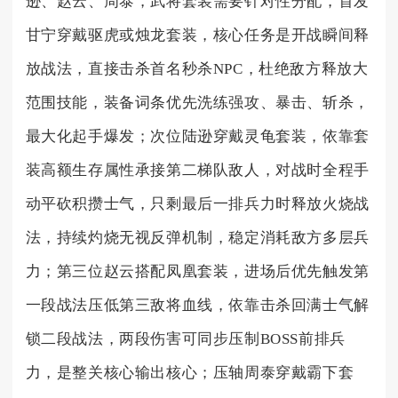
逊、赵云、周泰，武将套装需要针对性分配，首发
甘宁穿戴驱虎或烛龙套装，核心任务是开战瞬间释
放战法，直接击杀首名秒杀NPC，杜绝敌方释放大
范围技能，装备词条优先洗练强攻、暴击、斩杀，
最大化起手爆发；次位陆逊穿戴灵龟套装，依靠套
装高额生存属性承接第二梯队敌人，对战时全程手
动平砍积攒士气，只剩最后一排兵力时释放火烧战
法，持续灼烧无视反弹机制，稳定消耗敌方多层兵
力；第三位赵云搭配凤凰套装，进场后优先触发第
一段战法压低第三敌将血线，依靠击杀回满士气解
锁二段战法，两段伤害可同步压制BOSS前排兵
力，是整关核心输出核心；压轴周泰穿戴霸下套