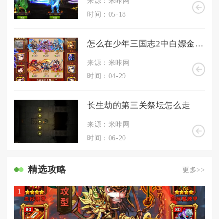
来源：米咔网
时间：05-18
怎么在少年三国志2中白嫖金神兵
来源：米咔网
时间：04-29
长生劫的第三关祭坛怎么走
来源：米咔网
时间：06-20
精选攻略
更多>>
1