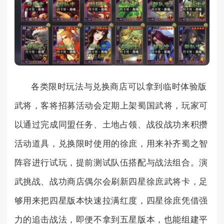
各类限时玩法与兑换商店可以拿到临时体验版
武将，客将招募活动会定期上架蜀国武将，玩家可
以通过完成同盟任务、土地占领、战役战功来积攒
活动道具，兑换限时使用的徐庶，用来补齐蜀之智
阵容进行试玩，提前测试队伍搭配与战法组合。演
武挑战、战功商店偶尔会刷新四星徐庶武将卡，足
够用来把四星版本快速拉满红度，四星徐庶凭借强
力的追击战法，即便不拿到五星版本，也能组建平