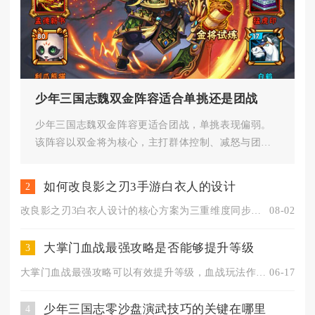
少年三国志魏双金阵容适合单挑还是团战
少年三国志魏双金阵容更适合团战，单挑表现偏弱。
该阵容以双金将为核心，主打群体控制、减怒与团队
增益，能在多人混战中压制敌方...
如何改良影之刃3手游白衣人的设计
2
改良影之刃3白衣人设计的核心方案为三重维度同步优化，分别调整...
08-02
大掌门血战最强攻略是否能够提升等级
3
大掌门血战最强攻略可以有效提升等级，血战玩法作为游戏内核心的...
06-17
少年三国志零沙盘演武技巧的关键在哪里
4