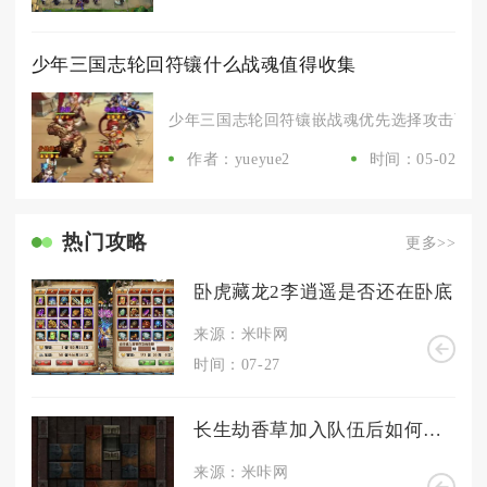
少年三国志轮回符镶什么战魂值得收集
少年三国志轮回符镶嵌战魂优先选择攻击百分比
作者：yueyue2
时间：05-02
热门攻略
更多>>
卧虎藏龙2李逍遥是否还在卧底
来源：米咔网
时间：07-27
长生劫香草加入队伍后如何应对不同的战斗形势
来源：米咔网