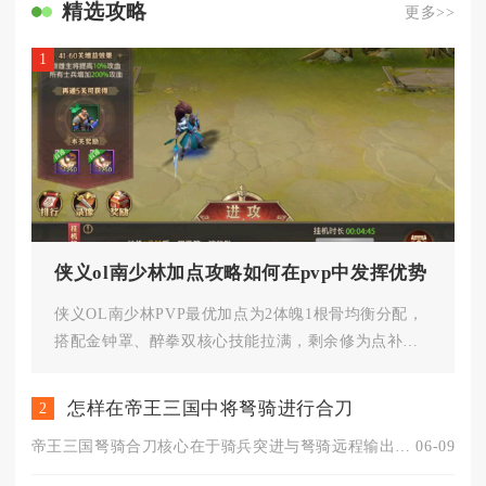
精选攻略
更多>>
1
侠义ol南少林加点攻略如何在pvp中发挥优势
侠义OL南少林PVP最优加点为2体魄1根骨均衡分配，
搭配金钟罩、醉拳双核心技能拉满，剩余修为点补充
擒龙手与如来神掌，这套...
怎样在帝王三国中将弩骑进行合刀
2
帝王三国弩骑合刀核心在于骑兵突进与弩骑远程输出同步衔接，卡准...
06-09