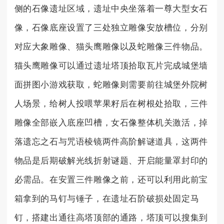
侧的石像遗址区域，遗址中央坐落着一尊大型女石
像，石像底座设置了三处独立雕像安放槽位，分别
对应大象雕像、猫头鹰雕像以及蛇雕像三件物品。
猫头鹰雕像可以通过遗址塔顶拾取瓦片完成城堡墙
面拼图小游戏获取，蛇雕像则需要前往城堡外院树
人场景，给树人投喂苹果籽后在树根处拾取，三件
雕像全部嵌入底座凹槽，女石像整体机关激活，掉
落遗忘之石与咒语棱镜两件高阶解谜道具，这两件
物品是后期破解光线折射谜题、开启能量罩封印的
必需品。在安置三件雕像之前，还可以利用此前宝
箱拿到的马钉与锤子，在遗址石阶破损处固定马
钉，搭建出通往高塔顶部的通路，塔顶可以搜集到