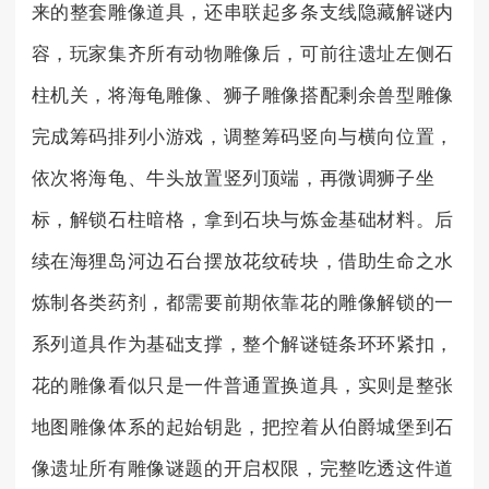
来的整套雕像道具，还串联起多条支线隐藏解谜内
容，玩家集齐所有动物雕像后，可前往遗址左侧石
柱机关，将海龟雕像、狮子雕像搭配剩余兽型雕像
完成筹码排列小游戏，调整筹码竖向与横向位置，
依次将海龟、牛头放置竖列顶端，再微调狮子坐
标，解锁石柱暗格，拿到石块与炼金基础材料。后
续在海狸岛河边石台摆放花纹砖块，借助生命之水
炼制各类药剂，都需要前期依靠花的雕像解锁的一
系列道具作为基础支撑，整个解谜链条环环紧扣，
花的雕像看似只是一件普通置换道具，实则是整张
地图雕像体系的起始钥匙，把控着从伯爵城堡到石
像遗址所有雕像谜题的开启权限，完整吃透这件道