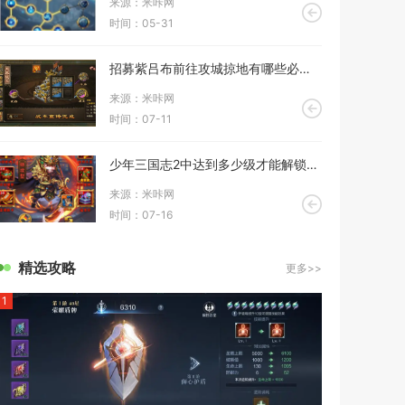
来源：米咔网
时间：05-31
招募紫吕布前往攻城掠地有哪些必备条件
来源：米咔网
时间：07-11
少年三国志2中达到多少级才能解锁图腾
来源：米咔网
时间：07-16
精选攻略
更多>>
1