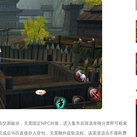
由交易板块，无需固定NPC对接，进入集市后筛选坐骑分类即可检索
完成后马匹直接存入背包，无需额外提取流程。该渠道适合不愿耗费