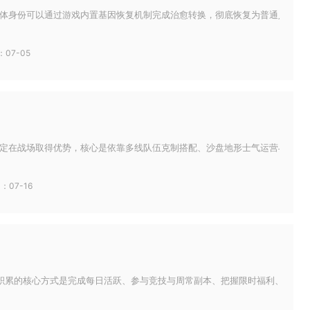
体身份可以通过游戏内置基因恢复机制完成治愈转换，彻底恢复为普通人类幸存者
07-05
定在战场取得优势，核心是依靠多线队伍克制搭配、沙盘地形士气运营与同盟同步
：07-16
积累的核心方式是完成每日活跃、参与竞技与周常副本、把握限时福利、利用名将