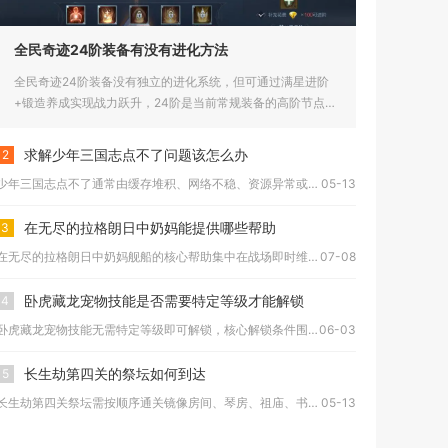
全民奇迹24阶装备有没有进化方法
全民奇迹24阶装备没有独立的进化系统，但可通过满星进阶
+锻造养成实现战力跃升，24阶是当前常规装备的高阶节点，
无法再向上...
求解少年三国志点不了问题该怎么办
2
少年三国志点不了通常由缓存堆积、网络不稳、资源异常或设备性能...
05-13
在无尽的拉格朗日中奶妈能提供哪些帮助
3
在无尽的拉格朗日中奶妈舰船的核心帮助集中在战场即时维修、舰队...
07-08
卧虎藏龙宠物技能是否需要特定等级才能解锁
4
卧虎藏龙宠物技能无需特定等级即可解锁，核心解锁条件围绕宠物品...
06-03
长生劫第四关的祭坛如何到达
5
长生劫第四关祭坛需按顺序通关镜像房间、琴房、祖庙、书房等关键...
05-13