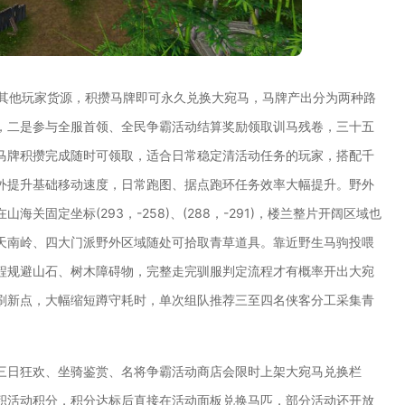
赖其他玩家货源，积攒马牌即可永久兑换大宛马，马牌产出分为两种路
，二是参与全服首领、全民争霸活动结算奖励领取训马残卷，三十五
马牌积攒完成随时可领取，适合日常稳定清活动任务的玩家，搭配千
外提升基础移动速度，日常跑图、据点跑环任务效率大幅提升。野外
固定坐标(293，-258)、(288，-291)，楼兰整片开阔区域也
天南岭、四大门派野外区域随处可拾取青草道具。靠近野生马驹投喂
程规避山石、树木障碍物，完整走完驯服判定流程才有概率开出大宛
刷新点，大幅缩短蹲守耗时，单次组队推荐三至四名侠客分工采集青
三日狂欢、坐骑鉴赏、名将争霸活动商店会限时上架大宛马兑换栏
积活动积分，积分达标后直接在活动面板兑换马匹，部分活动还开放