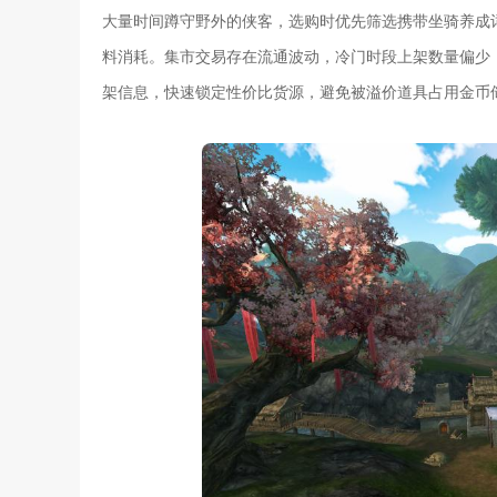
大量时间蹲守野外的侠客，选购时优先筛选携带坐骑养成
料消耗。集市交易存在流通波动，冷门时段上架数量偏少
架信息，快速锁定性价比货源，避免被溢价道具占用金币