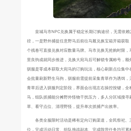
皇城马市NPC兑换属于稳定长期订购途径，无需依
径，一是野外捕捉任意野马后前往马厩兑换宝箱开箱获取
个残卷可直接兑换对应数量马牌。马市兑换无抢购时限，
里良驹成就同步推进，兑换大宛马后可解锁专属称号，额
驯服是零成本获取大宛马的订购玩法，核心刷新点位集中在山海关
会批量刷新野生马驹，驯服前需提前采集青草作为诱饵，
青草后进入驯服判定阶段，界面会出现左右操控按键，全
马，组队抓捕能分摊野外怪物干扰压力，多人分区域搜寻
草、看守点位、清理野怪，提升单次抓捕产出效率。
各类全服限时活动是稀有定向订购渠道，全民祭祀、
位，完成活动日常、组队挑战副本、完成阵营任务均可累