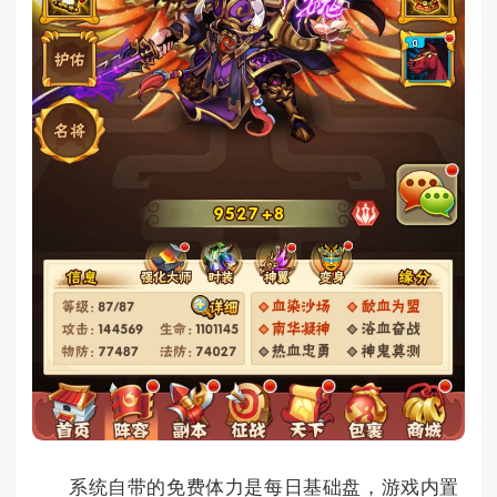
系统自带的免费体力是每日基础盘，游戏内置