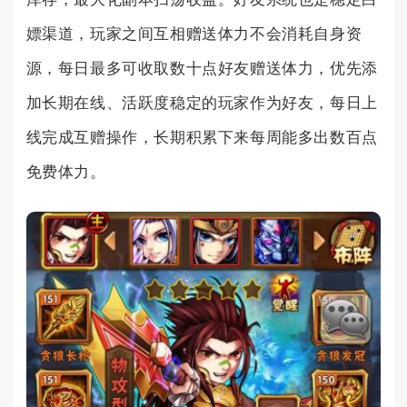
嫖渠道，玩家之间互相赠送体力不会消耗自身资
源，每日最多可收取数十点好友赠送体力，优先添
加长期在线、活跃度稳定的玩家作为好友，每日上
线完成互赠操作，长期积累下来每周能多出数百点
免费体力。