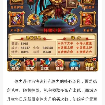
体力丹作为快速补充体力的核心道具，覆盖稳
定兑换、随机掉落、礼包领取多条产出线，商城道
具栏每日刷新限定体力丹购买次数，初始单价元宝