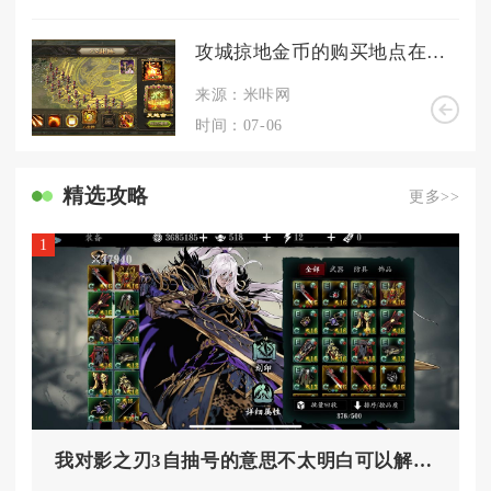
攻城掠地金币的购买地点在哪里
来源：米咔网
时间：07-06
精选攻略
更多>>
1
我对影之刃3自抽号的意思不太明白可以解释一下吗