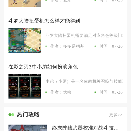
作者：云别
时间：07-23
斗罗大陆扭蛋机怎么样才能得到
斗罗大陆扭蛋机需要满足对应角色等级门槛并等
作者：多多是柯基
时间：07-26
在影之刃3中小弟如何扮演角色
小弟（小厮）是一名依赖机关召唤与技能联动的
作者：大哈
时间：05-26
热门攻略
更多>>
终末阵线武器校准对战斗技能有何要求