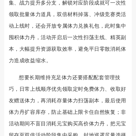
集、战力提升多分支，解锁对应阶段成就可一次性
领取批量体力道具，双倍材料掉落、冲级竞赛类活
动上线时，还会开放专属体力兑换礼包，此时集中
囤积体力丹，活动开启后一次性扫荡主线、精英副
本，大幅提升资源获取效率，避免平日零散消耗体
力造成收益缩水。
想要长期维持充足体力还要搭配配套管理技
巧，日常上线顺序优先领取定时免费体力、收取好
友赠送体力，再消耗存量体力扫荡副本，最后使用
体力丹扩容库存，防止基础上限卡住自然恢复；非
活动期间不盲目消耗元宝购买高价体力丹，把元宝
留存至双倍活动阶段集中采购，封地巡逻尽量选择