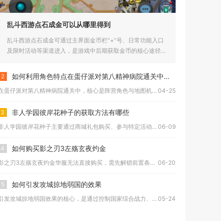
乱斗西游点石成金可以从哪里得到
乱斗西游点石成金可通过主界面金币栏“+”号、日常功能入口
及限时活动等渠道进入，是游戏中后期获取金币的核心途径。
点石成金最...
如何利用角色特点在蛋仔派对第八精神病院通关中取得优势
2
在蛋仔派对第八精神病院通关中，核心是阵营角色与地图机制深度绑...
04-25
非人学园彼岸花种子的获取方法有哪些
3
非人学园彼岸花种子主要通过商城礼包购买、参与特定活动及完成周...
06-09
如何购买影之刃3左殇玄夜灼金
4
影之刃3左殇玄夜灼金华服无法直接购买，需先解锁前置条件、完成...
06-20
如何引发攻城掠地弱国的效果
5
引发攻城掠地弱国效果的核心，是通过控制国家综合战力、人口活跃...
05-24