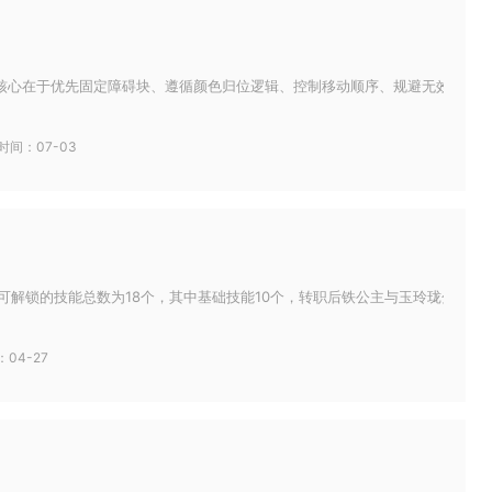
核心在于优先固定障碍块、遵循颜色归位逻辑、控制移动顺序、规避无效操作，同
时间：07-03
可解锁的技能总数为18个，其中基础技能10个，转职后铁公主与玉玲珑分支各解
04-27