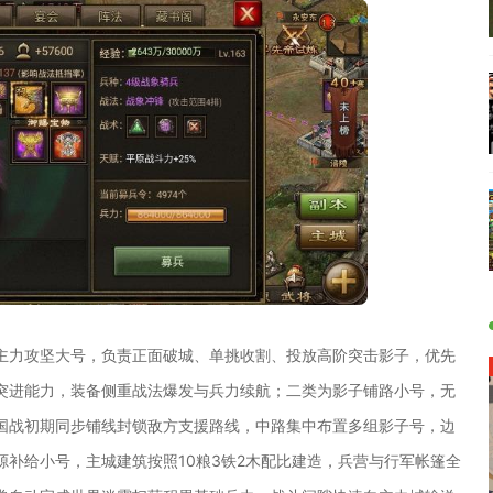
主力攻坚大号，负责正面破城、单挑收割、投放高阶突击影子，优先
突进能力，装备侧重战法爆发与兵力续航；二类为影子铺路小号，无
国战初期同步铺线封锁敌方支援路线，中路集中布置多组影子号，边
补给小号，主城建筑按照10粮3铁2木配比建造，兵营与行军帐篷全