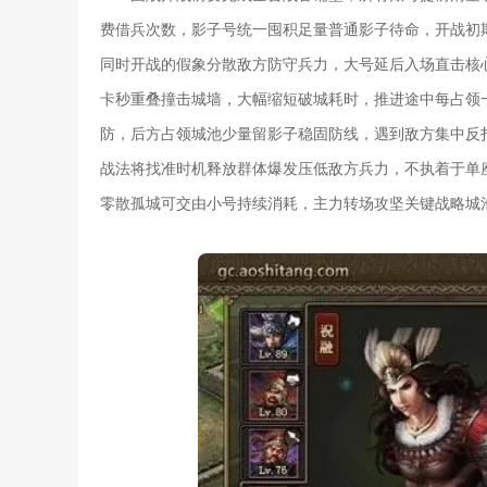
费借兵次数，影子号统一囤积足量普通影子待命，开战初
同时开战的假象分散敌方防守兵力，大号延后入场直击核
卡秒重叠撞击城墙，大幅缩短破城耗时，推进途中每占领
防，后方占领城池少量留影子稳固防线，遇到敌方集中反
战法将找准时机释放群体爆发压低敌方兵力，不执着于单
零散孤城可交由小号持续消耗，主力转场攻坚关键战略城