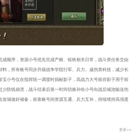
完成顺序，资源小号优先完成产粮、镔铁相关日常，战斗类任务交由
材料，所有账号同步升级战争学院行军、兵力、减伤类科技，减少长
珍宝小号仅在指挥统一调度时捐献影子，高战力大号留存影子用于前
过少防线崩溃，战斗结束后第一时间切换补给小号向战后城池输送伤
轮攻城做好储备，依靠账号间资源互通、兵力互补，持续维持高强度
更多>>