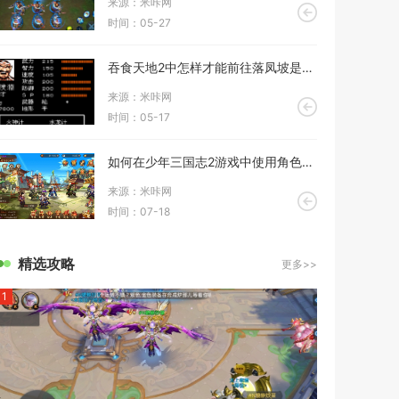
来源：米咔网
时间：05-27
吞食天地2中怎样才能前往落凤坡是否需要触发某些事件
来源：米咔网
时间：05-17
如何在少年三国志2游戏中使用角色组合策略
来源：米咔网
时间：07-18
精选攻略
更多>>
1