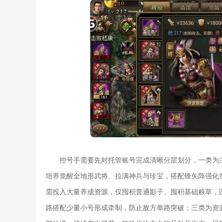
控号手需要先对托管账号完成清晰分层划分，一类为
培养觉醒全地形武将、拉满神兵与珍宝，搭配锋矢阵强化
需投入大量养成资源，仅囤积普通影子、囤积基础粮草，
路搭配少量小号形成牵制，防止敌方单路突破；三类为资源