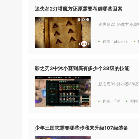
迷失岛2灯塔魔方还原需要考虑哪些因素
迷失岛2灯塔魔方还原
作者：phoenix
影之刃3中沐小葵到底有多少个38级的技能
影之刃3中沐小葵38级
作者：TW
时间：
少年三国志需要哪些步骤来升级107级装备