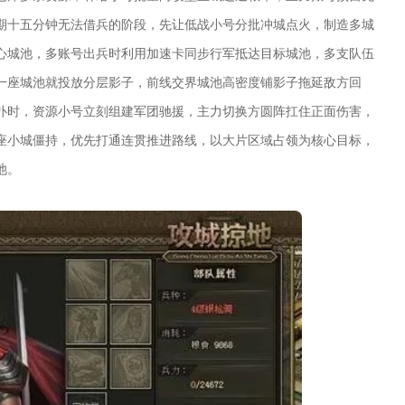
期十五分钟无法借兵的阶段，先让低战小号分批冲城点火，制造多城
心城池，多账号出兵时利用加速卡同步行军抵达目标城池，多支队伍
一座城池就投放分层影子，前线交界城池高密度铺影子拖延敌方回
扑时，资源小号立刻组建军团驰援，主力切换方圆阵扛住正面伤害，
座小城僵持，优先打通连贯推进路线，以大片区域占领为核心目标，
池。