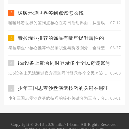
找到被束缚的哥布林商人并交互...
暖暖环游世界签到点该怎么找
2
暖暖环游世界的签到点核心在每日活动界面，从游戏主界面右上角“...
07-12
泰拉瑞亚推荐的饰品有哪些提升属性的
3
泰拉瑞亚中核心推荐饰品按职业与阶段划分，全能型优先选天界壳、...
06-27
ios设备上能否同时登录多个全民奇迹账号
4
iOS设备上无法通过官方渠道同时登录多个全民奇迹账号，系统本...
05-08
少年三国志零沙盘演武技巧的关键在哪里
5
少年三国志零沙盘演武技巧的核心关键分为三点，分别是战前一兵流...
08-01
Copyright © 2018-2026 mika714.com All Rights Reserved.