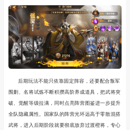
后期玩法不能只依靠固定阵容，还要配合叛军
围剿、名将试炼不断积攒高阶养成道具，把武将突
破、觉醒等级拉满，同时点亮阵营图鉴进一步提升
全队隐藏属性。国家队的阵营光环远高于零散混搭
武将，进入后期阶段就要彻底放弃过渡橙将，专心