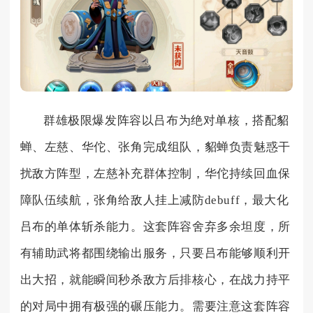
群雄极限爆发阵容以吕布为绝对单核，搭配貂
蝉、左慈、华佗、张角完成组队，貂蝉负责魅惑干
扰敌方阵型，左慈补充群体控制，华佗持续回血保
障队伍续航，张角给敌人挂上减防debuff，最大化
吕布的单体斩杀能力。这套阵容舍弃多余坦度，所
有辅助武将都围绕输出服务，只要吕布能够顺利开
出大招，就能瞬间秒杀敌方后排核心，在战力持平
的对局中拥有极强的碾压能力。需要注意这套阵容