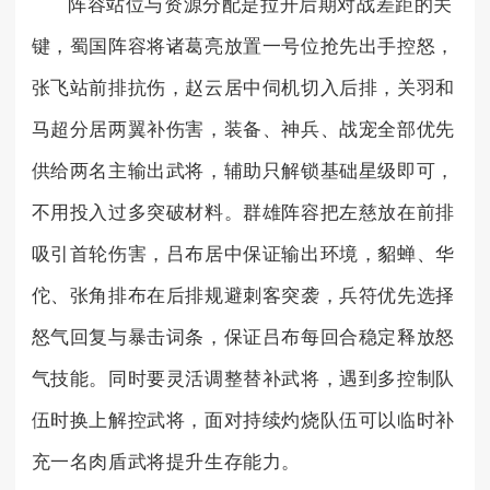
阵容站位与资源分配是拉开后期对战差距的关
键，蜀国阵容将诸葛亮放置一号位抢先出手控怒，
张飞站前排抗伤，赵云居中伺机切入后排，关羽和
马超分居两翼补伤害，装备、神兵、战宠全部优先
供给两名主输出武将，辅助只解锁基础星级即可，
不用投入过多突破材料。群雄阵容把左慈放在前排
吸引首轮伤害，吕布居中保证输出环境，貂蝉、华
佗、张角排布在后排规避刺客突袭，兵符优先选择
怒气回复与暴击词条，保证吕布每回合稳定释放怒
气技能。同时要灵活调整替补武将，遇到多控制队
伍时换上解控武将，面对持续灼烧队伍可以临时补
充一名肉盾武将提升生存能力。