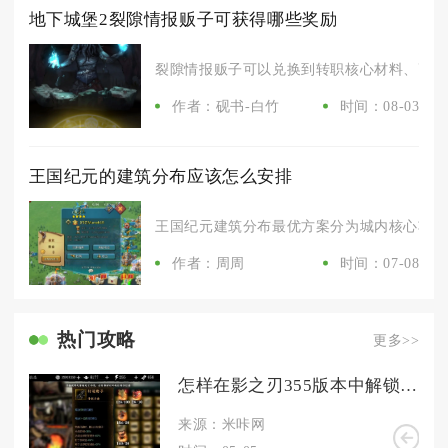
地下城堡2裂隙情报贩子可获得哪些奖励
裂隙情报贩子可以兑换到转职核心材料、高阶装
作者：砚书-白竹
时间：08-03
王国纪元的建筑分布应该怎么安排
王国纪元建筑分布最优方案分为城内核心功能分
作者：周周
时间：07-08
热门攻略
更多>>
怎样在影之刃355版本中解锁新角色
来源：米咔网