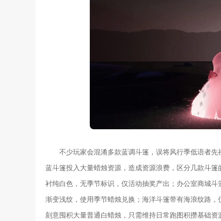
不少玩家会混淆多款蓝调斗篷，误将风行季低语者先
蓝斗篷投入大量蜡烛资源，造成资源浪费，区分几款斗篷
衬纯白色，无季节标识，仅活动抽奖产出；办公室商城斗
渐变浅纹，使用季节蜡烛兑换；海洋斗篷带有海浪纹路，
刻意囤积大量普通白蜡烛，只需维持日常跑图积攒基础资