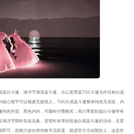
祖蓝白斗篷、海洋节海浪蓝斗篷、办公室黑底TGC斗篷当作目标白底
的核心细节可以规避无效投入，TGC白底蓝斗篷整体纯色无花纹，内
篷纯色外层、黑色内衬，可随时付费购买；风行季复刻蓝白斗篷带有
仅海洋节限时先祖兑换。若暂时未等到投放白底蓝斗篷的活动，无需
源即可，把精力放在维持账号活跃度、跟进官方活动预告上，这是性