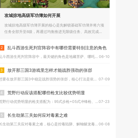
攻城掠地高级军功簿如何开展
攻城掠地高级军功簿开展的核心是先解锁基础军功簿并将六项
任务全部升至6级，再通过均衡推进无限级任务、高效完成每
日目标、活用...
乱斗西游生死判官阵容中有哪些需要特别注意的角色
2
乱斗西游生死判官阵容中，最关键的角色是地藏菩萨、哪吒、铁扇公...
06-10
放开那三国3游戏里怎样才能战胜强劲的张郃
3
想要在放开那三国3中稳定战胜强势的张郃，核心打法是依靠分散阵...
07-09
荒野行动应该搭配哪些枪支比较优势明显
4
荒野行动优势明显的枪支搭配为：95式步枪+05式冲锋枪、S-...
07-23
长生劫第三关如何应对毒素之难
5
长生劫第三关应对毒素之难，核心是控毒陷阱、解蚰蜒龙毒甲、备足...
06-08