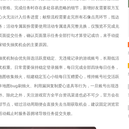
与资格。完成任务时存在多处容易忽略的细节，新增好友需要双方互
心火无法计入任务进度；献祭流程需要走完所有石像点亮环节，抵达
务；活动专属装扮需要使用活动专属道具完整兑换，仅预览不完成兑
页面提交任务，确认页面显示任务全部打勾才算登记成功，未手动提
家错失抽奖机会的主要原因。
抽奖机制会优先筛选活跃度稳定、无违规记录的游戏账号，长期低活
奖权重。日常需要保持稳定登录频率，每日完成全部四块每日任务，
地图收集烛火，组建稳定互心小组每日互赠爱心，维持账号社交活跃
卡地图bug刷烛火、利用漏洞复制爱心道具等行为，一旦账号出现违
外。除此之外，关注游戏官方全平台资讯渠道也必不可少，官方会在
部节点，错过活动周期便会直接失去当期获取机会，建议固定浏览官
活动截止时服务器拥堵导致任务提交失败。