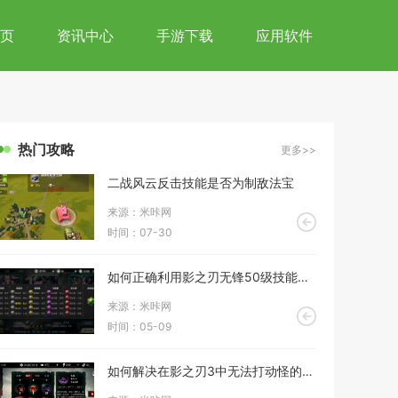
页
资讯中心
手游下载
应用软件
热门攻略
更多>>
二战风云反击技能是否为制敌法宝
来源：米咔网
时间：07-30
如何正确利用影之刃无锋50级技能链的控制技能
来源：米咔网
时间：05-09
如何解决在影之刃3中无法打动怪的问题