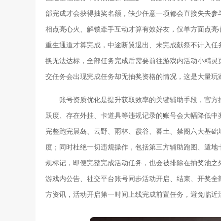
部完成才会获得抽奖名额，缺少任意一项都会直接失去参
相点亮心火、解锁牵手互动才算有效好友，仅单方面点亮
重生通道才算完成，中途断翼退出、未完成献祭不计入任
换无法达标，全部任务完成后需要前往游戏内活动小精灵
交任务会出现完成任务却无抽奖资格的情况，这是大量玩
账号资质优化是提升获取效率的关键辅助手段，官方
跃度、存在外挂、卡道具等违规记录的账号会大幅降低中
完整跑完晨岛、云野、雨林、霞谷、暮土、禁阁六大基础
度；同时杜绝一切违规操作，包括第三方辅助跑图、遁地
规标记，即便完整完成活动任务，也会被排除在抽奖池之
游戏内公告、社交平台账号同步活动开启、结束、开奖全
方资讯，活动开启第一时间上线完成前置任务，避免临近