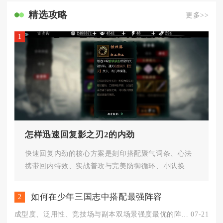
精选攻略
更多>>
1
怎样迅速回复影之刃2的内劲
快速回复内劲的核心方案是刻印搭配聚气词条、心法
携带回内特效、实战普攻与完美防御循环、小队换人
叠加回内收益，四套体系同步运...
如何在少年三国志中搭配最强阵容
2
成型度、泛用性、竞技场与副本双场景强度最优的阵容分为四套纯阵...
07-21