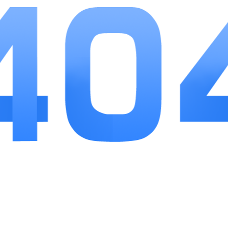
勤本职，界面干净操作步骤少，长期日常使用负担
小。隐私保护细节贴合普通员工需求，异常考勤自
查、消息接收、同事通讯附加功能足够日常办公使
用，中小型企业、线下门店团队用作专属员工考勤
工具适配度很高。
相关推荐
更多>>
大中医
应用软件
9
大中医整合全套中医学习资料，面向中医从业者、备考学生与养生爱...
外研通
应用软件
9